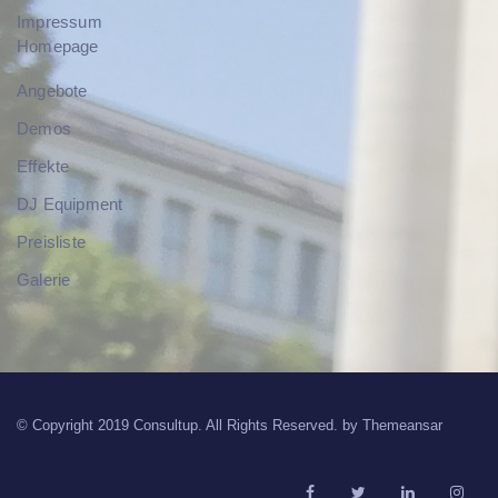
Impressum
Homepage
Angebote
Demos
Effekte
DJ Equipment
Preisliste
Galerie
© Copyright 2019 Consultup. All Rights Reserved. by
Themeansar